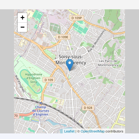
+
−
Leaflet
| ©
OpenStreetMap
contributors